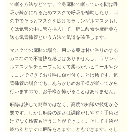
て眠る方法などです。全身麻酔で眠っている間は呼
吸が疎かになるためマスクで呼吸を補助したり、口
の中でそっとマスクを広げるラリンゲルマスクもし
くは気管の中に管を挿入して、肺に酸素や麻酔薬を
送る気管挿管という方法で気道を確保します。
マスクでの麻酔の場合、用いる薬は甘い香りのする
ガスなので不愉快な感じはありませんし、ラリンゲ
ルマスクやチューブも細くて柔らかいビニールやシ
リコンでできており喉に傷が付くことは稀です。気
管挿管の場合でも、あらかじめお子様が眠ってから
行いますので、お子様が怖がることはありません。
麻酔は決して簡単ではなく、高度の知識や技術が必
要です。しかし麻酔の深さは調節がしやすく手術だ
けでなく検査も行うことができます。そして手術が
終わるとすぐに麻酔をさますこともできます。そし