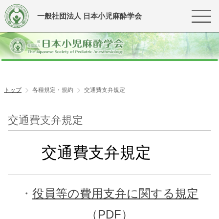
一般社団法人 日本小児麻酔学会
トップ
各種規定・規約
交通費支弁規定
交通費支弁規定
交通費支弁規定
・
役員等の費用支弁に関する規定
（PDF）