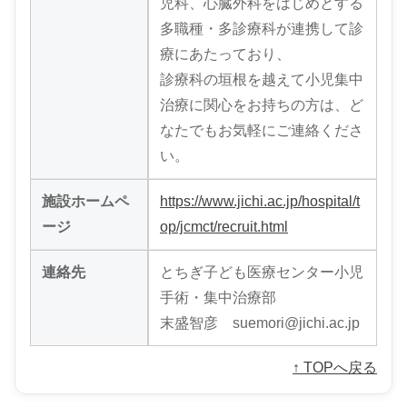
児科、心臓外科をはじめとする
多職種・多診療科が連携して診
療にあたっており、
診療科の垣根を越えて小児集中
治療に関心をお持ちの方は、ど
なたでもお気軽にご連絡くださ
い。
施設ホームペ
https://www.jichi.ac.jp/hospital/t
ージ
op/jcmct/recruit.html
連絡先
とちぎ子ども医療センター小児
手術・集中治療部
末盛智彦 suemori@jichi.ac.jp
↑ TOPへ戻る