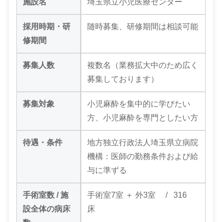
施設名
埼玉県立小児医療センター
採用時期・研
随時募集、研修期間は相談可能
修期間
募集人数
複数名（業務拡大中のため広く
募集しております）
募集対象
小児麻酔を集中的に学びたい
方、小児麻酔を専門としたい方
待遇・条件
地方独立行政法人埼玉県立病院
機構：医師の勤務条件および給
与に準ずる
手術室数 / 施
手術室7室 ＋ 外3室 / 316
設全体の病床
床