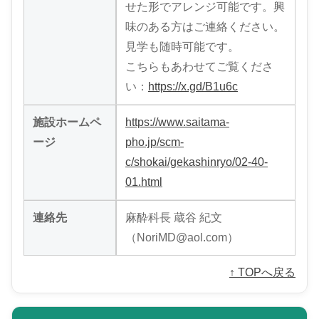
せた形でアレンジ可能です。興
味のある方はご連絡ください。
見学も随時可能です。
こちらもあわせてご覧くださ
い：
https://x.gd/B1u6c
施設ホームペ
https://www.saitama-
ージ
pho.jp/scm-
c/shokai/gekashinryo/02-40-
01.html
連絡先
麻酔科長 蔵谷 紀文
（NoriMD@aol.com）
↑ TOPへ戻る